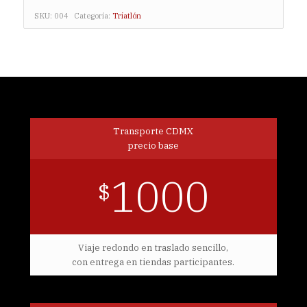
SKU:
004
Categoría:
Triatlón
Transporte CDMX
precio base
1000
$
Viaje redondo en traslado sencillo,
con entrega en tiendas participantes.