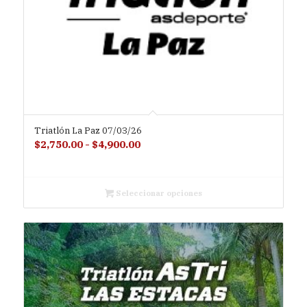
Triatlón La Paz 07/03/26
Rango
$
2,750.00
-
$
4,900.00
de
precios:
desde
Seleccionar opciones
$2,750.00
hasta
$4,900.00