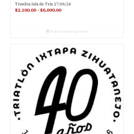
Triatlón Isla de Tris 27/06/26
Rango
$
2,100.00
-
$
6,000.00
de
precios:
desde
Seleccionar opciones
$2,100.00
hasta
$6,000.00