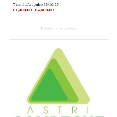
Triatlón Acapulco 18/10/25
Rango
$
1,300.00
-
$
4,500.00
de
precios:
desde
Seleccionar opciones
$1,300.00
hasta
$4,500.00