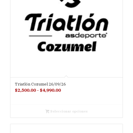
Triatlón Cozumel 26/09/26
Rango
$
2,500.00
-
$
4,990.00
de
precios:
desde
Seleccionar opciones
$2,500.00
hasta
$4,990.00