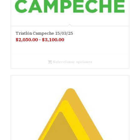
Triatlón Campeche 15/03/25
Rango
$
2,050.00
-
$
3,100.00
de
precios:
desde
Seleccionar opciones
$2,050.00
hasta
$3,100.00