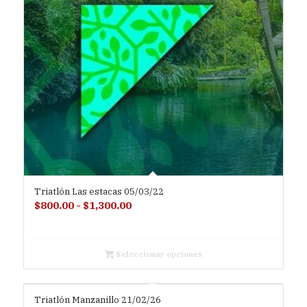
Triatlón Las estacas 05/03/22
Rango
$
800.00
-
$
1,300.00
de
precios:
desde
Seleccionar opciones
$800.00
hasta
Triatlón Manzanillo 21/02/26
$1,300.00