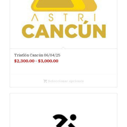
Triatlón Cancún 06/04/25
Rango
$
2,300.00
-
$
3,000.00
de
precios:
desde
Seleccionar opciones
$2,300.00
hasta
$3,000.00