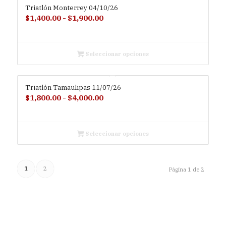
Triatlón Monterrey 04/10/26
$2,450.00
Rango
$
1,400.00
-
$
1,900.00
de
precios:
desde
Seleccionar opciones
$1,400.00
hasta
Triatlón Tamaulipas 11/07/26
$1,900.00
Rango
$
1,800.00
-
$
4,000.00
de
precios:
desde
Seleccionar opciones
$1,800.00
hasta
1
2
$4,000.00
Página 1 de 2