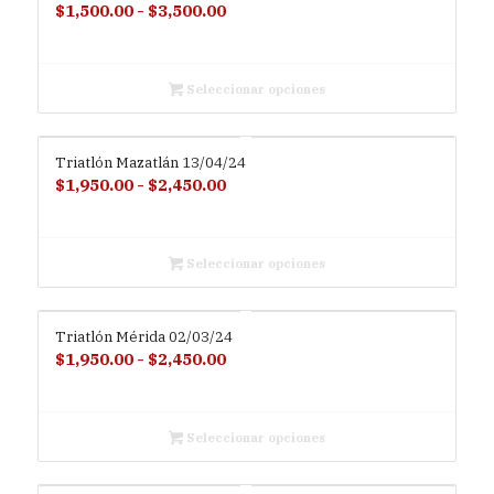
Rango
$
1,500.00
-
$
3,500.00
de
precios:
desde
Seleccionar opciones
$1,500.00
hasta
Triatlón Mazatlán 13/04/24
$3,500.00
Rango
$
1,950.00
-
$
2,450.00
de
precios:
desde
Seleccionar opciones
$1,950.00
hasta
Triatlón Mérida 02/03/24
$2,450.00
Rango
$
1,950.00
-
$
2,450.00
de
precios:
desde
Seleccionar opciones
$1,950.00
hasta