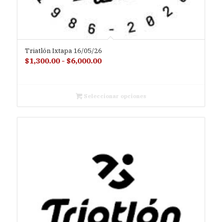
Triatlón Ixtapa 16/05/26
Rango
$
1,300.00
-
$
6,000.00
de
precios:
desde
Seleccionar opciones
$1,300.00
hasta
$6,000.00