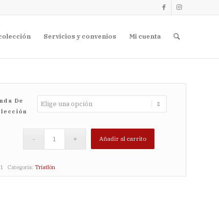
colección
Servicios y convenios
Mi cuenta
nda De
lección
Añadir al carrito
1
Categoría:
Triatlón