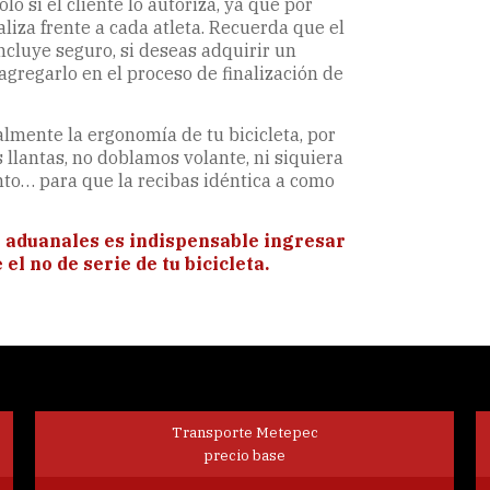
o si el cliente lo autoriza, ya que por
aliza frente a cada atleta. Recuerda que el
ncluye seguro, si deseas adquirir un
agregarlo en el proceso de finalización de
lmente la ergonomía de tu bicicleta, por
 llantas, no doblamos volante, ni siquiera
nto… para que la recibas idéntica a como
 aduanales es indispensable ingresar
l no de serie de tu bicicleta.
Transporte Metepec
precio base