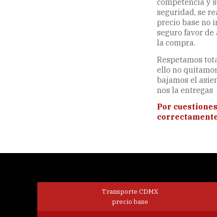
competencia y sól
seguridad, se re
precio base no i
seguro favor de 
la compra.
Respetamos tota
ello no quitamos
bajamos el asie
nos la entregas
Por cuestiones
correctamente e
Transporte CDMX
precio base