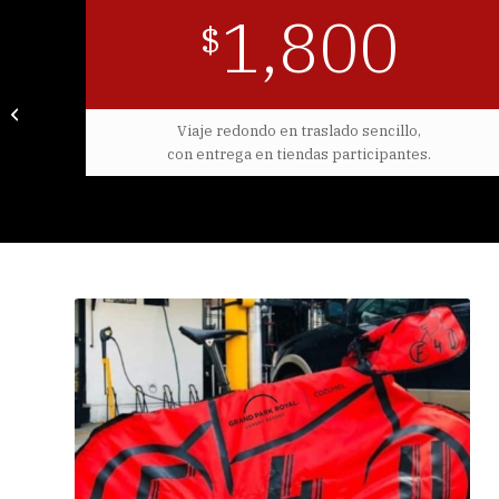
1,800
$
Durango Titan Desert
México 13-16/11/26
Viaje redondo en traslado sencillo,
con entrega en tiendas participantes.