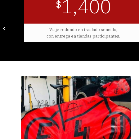
1,400
$
Triatlón
Tequesquitengo
Viaje redondo en traslado sencillo,
18/04/26
con entrega en tiendas participantes.