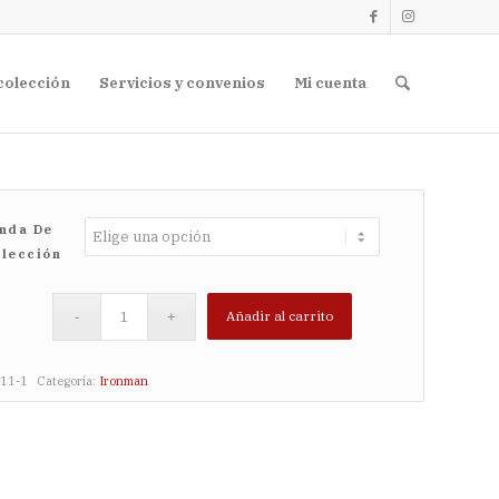
colección
Servicios y convenios
Mi cuenta
nda De
lección
Añadir al carrito
11-1
Categoría:
Ironman