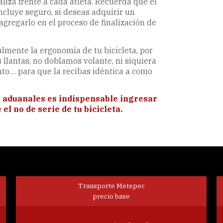
aliza frente a cada atleta. Recuerda que el
ncluye seguro, si deseas adquirir un
agregarlo en el proceso de finalización de
lmente la ergonomía de tu bicicleta, por
 llantas, no doblamos volante, ni siquiera
nto… para que la recibas idéntica a como
 aduanales es indispensable ingresar
l no de serie de tu bicicleta.
Transporte Metepec
precio base