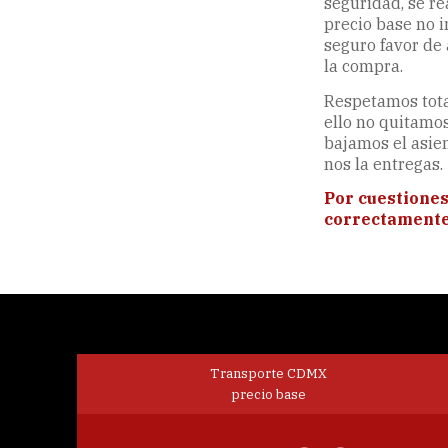
seguridad, se re
precio base no i
seguro favor de 
la compra.
Respetamos tota
ello no quitamos
bajamos el asie
nos la entregas.
Por cuestiones
correctamente e
Transporte CDMX
precio base