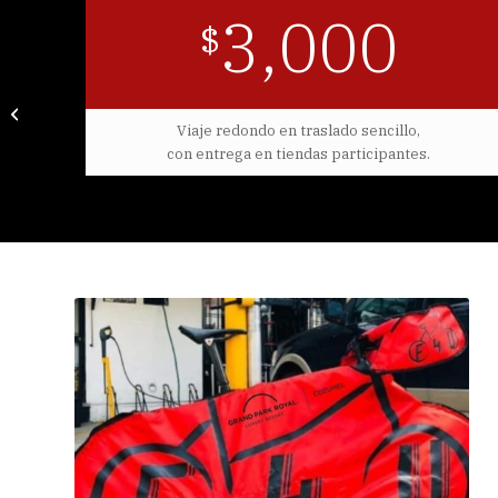
3,000
$
70.3 Acapulco
09/11/25
Viaje redondo en traslado sencillo,
con entrega en tiendas participantes.