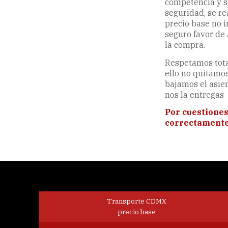
competencia y sól
seguridad, se re
precio base no i
seguro favor de 
la compra.
Respetamos tota
ello no quitamos
bajamos el asie
nos la entregas
Por cuestiones
correctamente e
Transporte CDMX
precio base