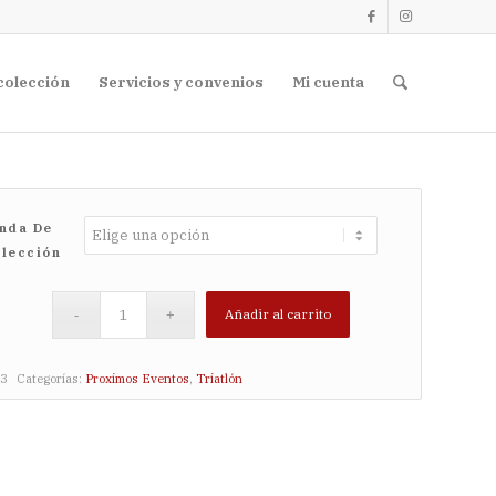
colección
Servicios y convenios
Mi cuenta
nda De
lección
Añadir al carrito
3
Categorías:
Proximos Eventos
,
Triatlón