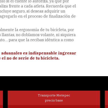
o si el cliente lo autoriza, ya que por
aliza frente a cada atleta. Recuerda que el
ncluye seguro, si deseas adquirir un
agregarlo en el proceso de finalización de
lmente la ergonomía de tu bicicleta, por
 llantas, no doblamos volante, ni siquiera
nto… para que la recibas idéntica a como
 aduanales es indispensable ingresar
l no de serie de tu bicicleta.
Transporte Metepec
precio base